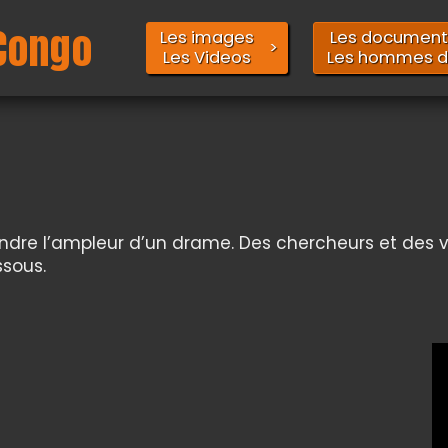
Congo
Les images
Les document
Les Videos
Les hommes d
ndre l’ampleur d’un drame. Des chercheurs et des vi
sous.