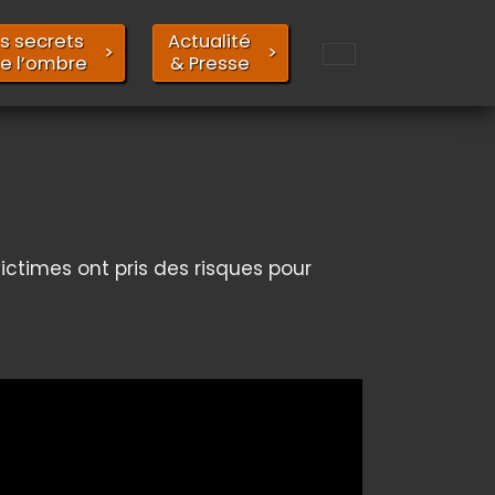
s secrets
Actualité
e l’ombre
& Presse
ctimes ont pris des risques pour